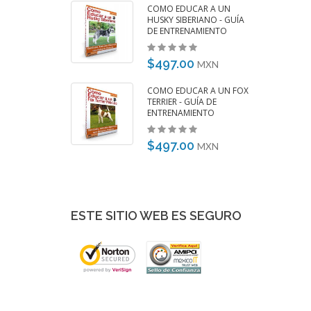
DUCAR A UN
COMO EDUCAR A UN
PANIEL - GUÍA DE
HUSKY SIBERIANO - GUÍA
AMIENTO
DE ENTRENAMIENTO
00
$497.00
MXN
MXN
UCAR A UN VIEJO
COMO EDUCAR A UN FOX
NGLES - GUÍA DE
TERRIER - GUÍA DE
AMIENTO
ENTRENAMIENTO
00
$497.00
MXN
MXN
ESTE SITIO WEB ES SEGURO