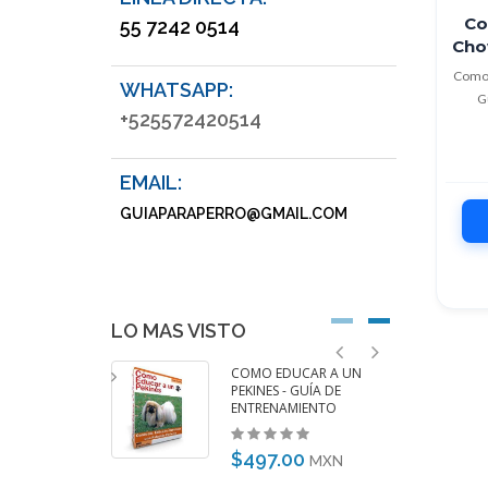
Co
55 7242 0514
Cho
Como 
WHATSAPP:
G
+525572420514
EMAIL:
GUIAPARAPERRO@GMAIL.COM
LO MAS VISTO
DUCAR A UN
COMO EDUCAR A UN
HA DACHSHUND -
PEKINES - GUÍA DE
 ENTRENAMIENTO
ENTRENAMIENTO
00
$497.00
MXN
MXN