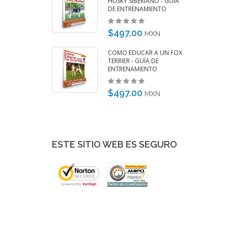
PANIEL - GUÍA DE
HUSKY SIBERIANO - GUÍA
AMIENTO
DE ENTRENAMIENTO
00
$497.00
MXN
MXN
UCAR A UN VIEJO
COMO EDUCAR A UN FOX
NGLES - GUÍA DE
TERRIER - GUÍA DE
AMIENTO
ENTRENAMIENTO
00
$497.00
MXN
MXN
ESTE SITIO WEB ES SEGURO