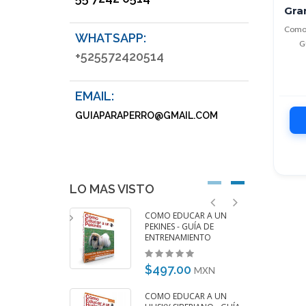
Gra
Como 
WHATSAPP:
G
+525572420514
EMAIL:
GUIAPARAPERRO@GMAIL.COM
LO MAS VISTO
DUCAR A UN
COMO EDUCAR A UN
HA DACHSHUND -
PEKINES - GUÍA DE
 ENTRENAMIENTO
ENTRENAMIENTO
00
$497.00
MXN
MXN
DUCAR A UN
COMO EDUCAR A UN